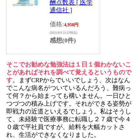
酬点数表 [ 医学
通信社 ]
価格:
4,950円
(2021/8/9 21:27時点)
感想(0件)
そこでお勧めな勉強法は１日１個わかないこ
とがあればそれを調べて覚えるというもので
す
。まずCRPからでいいでしょう、次はなん
でこんな病名がついているんだろう、難病っ
て何？から始まっても構いません。一日ひと
つづつの積み上げです。それができる姿勢が
即戦力の近道といえるでしょう。私はそうし
て、未経験で医療事務に転職し２７歳で今４
０歳で平社員ですが、給料を大幅カットさ
れ、生活ができなくなりました。