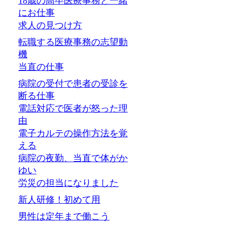
18歳の高卒医療事務と一緒
にお仕事
求人の見つけ方
転職する医療事務の志望動
機
当直の仕事
病院の受付で患者の受診を
断る仕事
電話対応で医者が怒った理
由
電子カルテの操作方法を覚
える
病院の夜勤、当直で体がか
ゆい
労災の担当になりました
新人研修！初めて用
男性は定年まで働こう