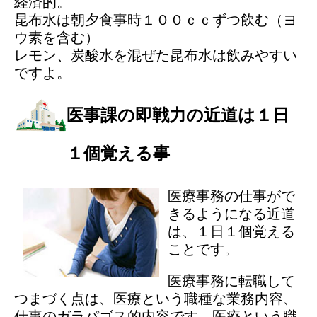
経済的。
昆布水は朝夕食事時１００ｃｃずつ飲む（ヨ
ウ素を含む）
レモン、炭酸水を混ぜた昆布水は飲みやすい
ですよ。
医事課の即戦力の近道は１日
１個覚える事
医療事務の仕事がで
きるようになる近道
は、１日１個覚える
ことです。
医療事務に転職して
つまづく点は、医療という職種な業務内容、
仕事のガラパゴス的内容です。医療という職