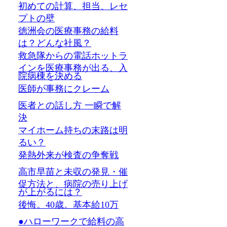
初めての計算、担当、レセ
プトの壁
徳洲会の医療事務の給料
は？どんな社風？
救急隊からの電話ホットラ
インを医療事務が出る、入
院病棟を決める
医師が事務にクレーム
医者との話し方 一瞬で解
決
マイホーム持ちの末路は明
るい？
発熱外来が検査の争奪戦
高市早苗と未収の発見・催
促方法と、病院の売り上げ
が上がるには？
後悔。40歳。基本給10万
●ハローワークで給料の高