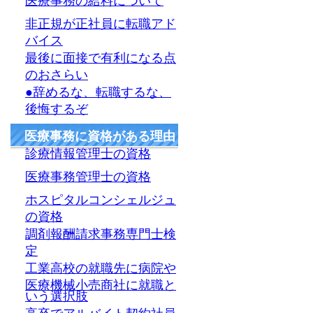
医療事務の給料について
非正規が正社員に転職アド
バイス
最後に面接で有利になる点
のおさらい
●辞めるな、転職するな、
後悔するぞ
医療事務に資格がある理由
診療情報管理士の資格
医療事務管理士の資格
ホスピタルコンシェルジュ
の資格
調剤報酬請求事務専門士検
定
工業高校の就職先に病院や
医療機械小売商社に就職と
いう選択肢