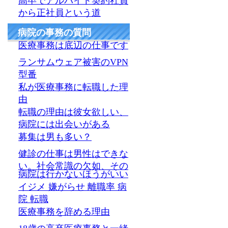
高卒でアルバイト契約社員
から正社員という道
病院の事務の質問
医療事務は底辺の仕事です
ランサムウェア被害のVPN
型番
私が医療事務に転職した理
由
転職の理由は彼女欲しい、
病院には出会いがある
募集は男も多い？
健診の仕事は男性はできな
い。社会常識の欠如、その
病院は行かないほうがいい
イジメ 嫌がらせ 離職率 病
院 転職
医療事務を辞める理由