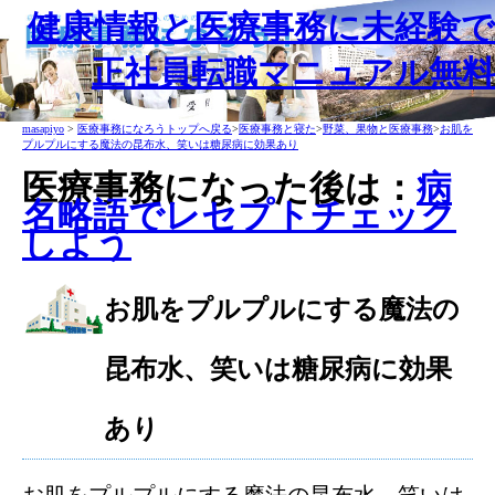
健康情報と医療事務に未経験で
正社員転職マニュアル無料
masapiyo
>
医療事務になろうトップへ戻る
>
医療事務と寝た
>
野菜、果物と医療事務
>
お肌を
プルプルにする魔法の昆布水、笑いは糖尿病に効果あり
医療事務になった後は：
病
名略語でレセプトチェック
しよう
お肌をプルプルにする魔法の
昆布水、笑いは糖尿病に効果
あり